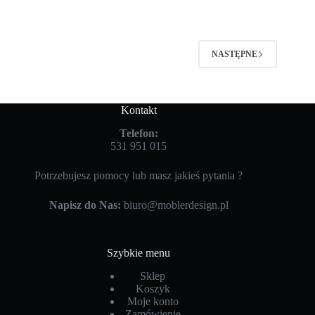
NASTĘPNE
Kontakt
Telefon:
531 951 015
Potrzebujesz pomocy lub masz jakieś pytania ?
Napisz do Nas:
biuro@moblerdesign.pl
Szybkie menu
Sklep
Koszyk
Moje konto
Zamówienie