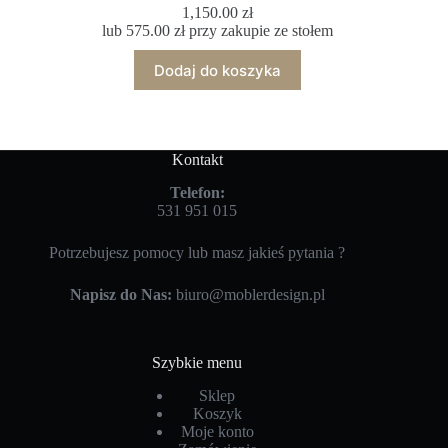
1,150.00
zł
lub
575.00
zł
przy zakupie ze stołem
Dodaj do koszyka
Kontakt
Telefon:
531 951 015
Potrzebujesz pomocy lub masz jakieś pytania ?
Napisz do Nas:
biuro@moblerdesign.pl
Szybkie menu
Sklep
Koszyk
Moje konto