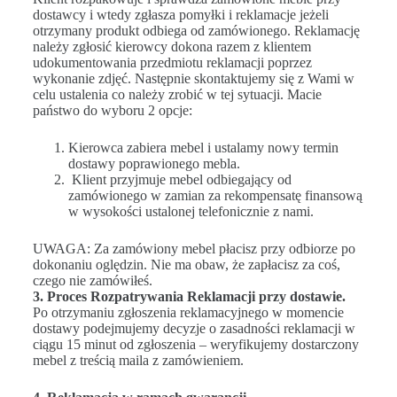
dostawcy i wtedy zgłasza pomyłki i reklamacje jeżeli
otrzymany produkt odbiega od zamówionego. Reklamację
należy zgłosić kierowcy dokona razem z klientem
udokumentowania przedmiotu reklamacji poprzez
wykonanie zdjęć. Następnie skontaktujemy się z Wami w
celu ustalenia co należy zrobić w tej sytuacji. Macie
państwo do wyboru 2 opcje:
Kierowca zabiera mebel i ustalamy nowy termin
dostawy poprawionego mebla.
Klient przyjmuje mebel odbiegający od
zamówionego w zamian za rekompensatę finansową
w wysokości ustalonej telefonicznie z nami.
UWAGA: Za zamówiony mebel płacisz przy odbiorze po
dokonaniu oględzin. Nie ma obaw, że zapłacisz za coś,
czego nie zamówiłeś.
3. Proces Rozpatrywania Reklamacji przy dostawie.
Po otrzymaniu zgłoszenia reklamacyjnego w momencie
dostawy podejmujemy decyzje o zasadności reklamacji w
ciągu 15 minut od zgłoszenia – weryfikujemy dostarczony
mebel z treścią maila z zamówieniem.