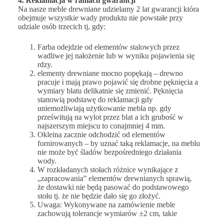
4. Reklamacja w ramach gwarancji
Na nasze meble drewniane udzielamy 2 lat gwarancji która
obejmuje wszystkie wady produktu nie powstałe przy
udziale osób trzecich tj, gdy:
Farba odejdzie od elementów stalowych przez
wadliwe jej nałożenie lub w wyniku pojawienia się
rdzy.
elementy drewniane mocno popękają – drewno
pracuje i mają prawo pojawić się drobne pęknięcia a
wymiary blatu delikatnie się zmienić. Pęknięcia
stanowią podstawę do reklamacji gdy
uniemożliwiają użytkowanie mebla np. gdy
prześwitują na wylot przez blat a ich grubość w
najszerszym miejscu to conajmniej 4 mm.
Okleina zacznie odchodzić od elementów
fornirowanych – by uznać taką reklamacje, na meblu
nie może być śladów bezpośredniego działania
wody.
W rozkładanych stołach różnice wynikające z
„zapracowania” elementów drewnianych sprawią,
że dostawki nie będą pasować do podstawowego
stołu tj. że nie będzie dało się go złożyć.
Uwaga: Wykonywane na zamówienie meble
zachowują tolerancje wymiarów ±2 cm, takie