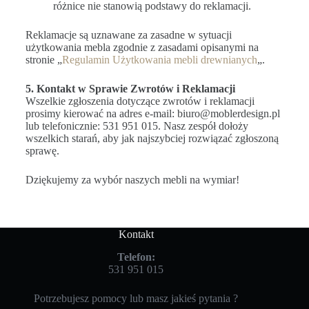
różnice nie stanowią podstawy do reklamacji.
Reklamacje są uznawane za zasadne w sytuacji
użytkowania mebla zgodnie z zasadami opisanymi na
stronie „
Regulamin Użytkowania mebli drewnianych
„.
5. Kontakt w Sprawie Zwrotów i Reklamacji
Wszelkie zgłoszenia dotyczące zwrotów i reklamacji
prosimy kierować na adres e-mail: biuro@moblerdesign.pl
lub telefonicznie: 531 951 015. Nasz zespół dołoży
wszelkich starań, aby jak najszybciej rozwiązać zgłoszoną
sprawę.
Dziękujemy za wybór naszych mebli na wymiar!
Kontakt
Telefon:
531 951 015
Potrzebujesz pomocy lub masz jakieś pytania ?