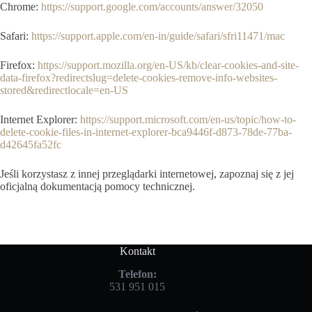
Chrome:
https://support.google.com/accounts/answer/32050
Safari:
https://support.apple.com/en-in/guide/safari/sfri11471/mac
Firefox:
https://support.mozilla.org/en-US/kb/clear-cookies-and-site-
data-firefox?redirectslug=delete-cookies-remove-info-websites-
stored&redirectlocale=en-US
Internet Explorer:
https://support.microsoft.com/en-us/topic/how-to-
delete-cookie-files-in-internet-explorer-bca9446f-d873-78de-77ba-
d42645fa52fc
Jeśli korzystasz z innej przeglądarki internetowej, zapoznaj się z jej
oficjalną dokumentacją pomocy technicznej.
Kontakt
Telefon:
531 951 015