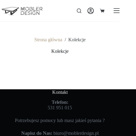
Strona główna
/
Kolekcje
Kolekcje
Kontakt
Telefon:
531 951 015
Potrzebujesz pomocy lub masz jakieś pytania ?
Napisz do Nas:
biuro@moblerdesign.pl