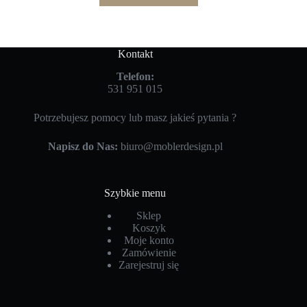
Kontakt
Telefon:
531 951 015
Potrzebujesz pomocy lub masz jakieś pytania ?
Napisz do Nas:
biuro@moblerdesign.pl
Szybkie menu
Sklep
Koszyk
Moje konto
Zamówienie
Zarejestruj się