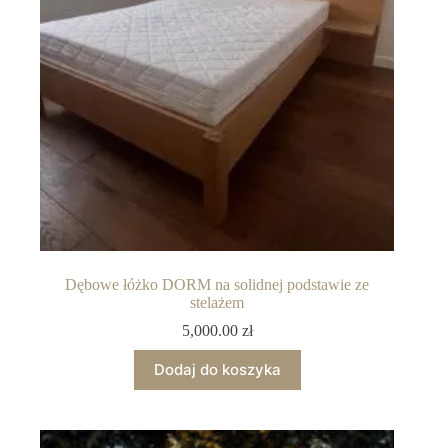
Dębowe łóżko DORM na solidnej podstawie ze
stelażem
5,000.00
zł
Dodaj do koszyka