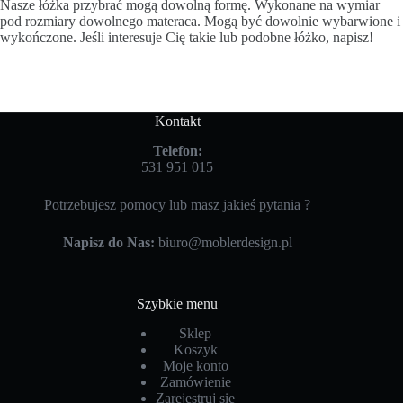
Nasze łóżka przybrać mogą dowolną formę. Wykonane na wymiar
pod rozmiary dowolnego materaca. Mogą być dowolnie wybarwione i
wykończone. Jeśli interesuje Cię takie lub podobne łóżko, napisz!
Kontakt
Telefon:
531 951 015
Potrzebujesz pomocy lub masz jakieś pytania ?
Napisz do Nas:
biuro@moblerdesign.pl
Szybkie menu
Sklep
Koszyk
Moje konto
Zamówienie
Zarejestruj się