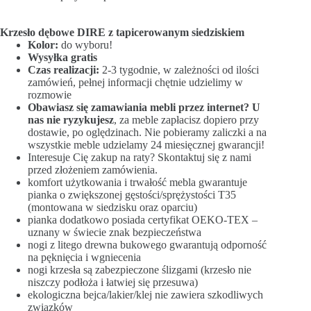
Krzesło dębowe DIRE z tapicerowanym siedziskiem
Kolor:
do wyboru!
Wysyłka gratis
Czas realizacji:
2-3 tygodnie, w zależności od ilości
zamówień, pełnej informacji chętnie udzielimy w
rozmowie
Obawiasz się zamawiania mebli przez internet? U
nas nie ryzykujesz
, za meble zapłacisz dopiero przy
dostawie, po oględzinach. Nie pobieramy zaliczki a na
wszystkie meble udzielamy 24 miesięcznej gwarancji!
Interesuje Cię zakup na raty? Skontaktuj się z nami
przed złożeniem zamówienia.
komfort użytkowania i trwałość mebla gwarantuje
pianka o zwiększonej gęstości/sprężystości T35
(montowana w siedzisku oraz oparciu)
pianka dodatkowo posiada certyfikat OEKO-TEX –
uznany w świecie znak bezpieczeństwa
nogi z litego drewna bukowego gwarantują odporność
na pęknięcia i wgniecenia
nogi krzesła są zabezpieczone
ślizgami (krzesło nie
niszczy podłoża i łatwiej się przesuwa)
ekologiczna bejca/lakier/klej nie zawiera szkodliwych
związków