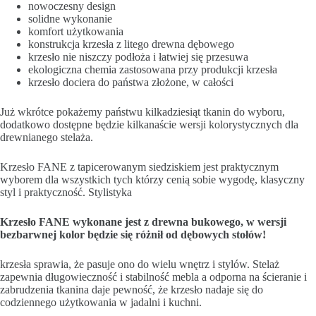
nowoczesny design
solidne wykonanie
komfort użytkowania
konstrukcja krzesła z litego drewna dębowego
krzesło nie niszczy podłoża i łatwiej się przesuwa
ekologiczna chemia zastosowana przy produkcji krzesła
krzesło dociera do państwa złożone, w całości
Już wkrótce pokażemy państwu kilkadziesiąt tkanin do wyboru,
dodatkowo dostępne będzie kilkanaście wersji kolorystycznych dla
drewnianego stelaża.
Krzesło FANE z tapicerowanym siedziskiem jest praktycznym
wyborem dla wszystkich tych którzy cenią sobie wygodę, klasyczny
styl i praktyczność. Stylistyka
Krzesło FANE wykonane jest z drewna bukowego, w wersji
bezbarwnej kolor będzie się różnił od dębowych stołów!
krzesła sprawia, że pasuje ono do wielu wnętrz i stylów. Stelaż
zapewnia długowieczność i stabilność mebla a odporna na ścieranie i
zabrudzenia tkanina daje pewność, że krzesło nadaje się do
codziennego użytkowania w jadalni i kuchni.