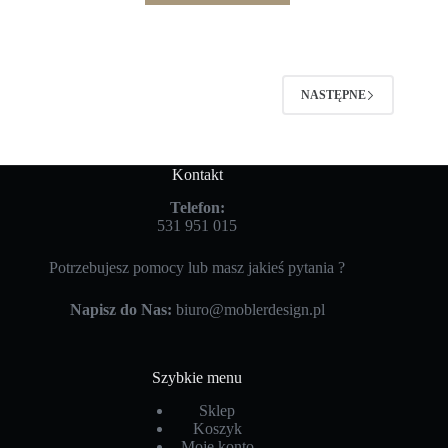
NASTĘPNE
Kontakt
Telefon:
531 951 015
Potrzebujesz pomocy lub masz jakieś pytania ?
Napisz do Nas:
biuro@moblerdesign.pl
Szybkie menu
Sklep
Koszyk
Moje konto