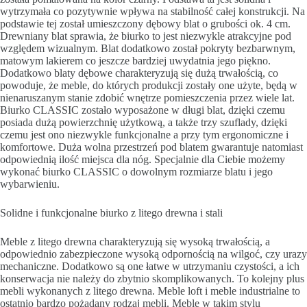
wytrzymała co pozytywnie wpływa na stabilność całej konstrukcji. Na
podstawie tej został umieszczony dębowy blat o grubości ok. 4 cm.
Drewniany blat sprawia, że biurko to jest niezwykle atrakcyjne pod
względem wizualnym. Blat dodatkowo został pokryty bezbarwnym,
matowym lakierem co jeszcze bardziej uwydatnia jego piękno.
Dodatkowo blaty dębowe charakteryzują się dużą trwałością, co
powoduje, że meble, do których produkcji zostały one użyte, będą w
nienaruszanym stanie zdobić wnętrze pomieszczenia przez wiele lat.
Biurko CLASSIC zostało wyposażone w długi blat, dzięki czemu
posiada dużą powierzchnię użytkową, a także trzy szuflady, dzięki
czemu jest ono niezwykle funkcjonalne a przy tym ergonomiczne i
komfortowe. Duża wolna przestrzeń pod blatem gwarantuje natomiast
odpowiednią ilość miejsca dla nóg. Specjalnie dla Ciebie możemy
wykonać biurko CLASSIC o dowolnym rozmiarze blatu i jego
wybarwieniu.
Solidne i funkcjonalne biurko z litego drewna i stali
Meble z litego drewna charakteryzują się wysoką trwałością, a
odpowiednio zabezpieczone wysoką odpornością na wilgoć, czy urazy
mechaniczne. Dodatkowo są one łatwe w utrzymaniu czystości, a ich
konserwacja nie należy do zbytnio skomplikowanych. To kolejny plus
mebli wykonanych z litego drewna. Meble loft i meble industrialne to
ostatnio bardzo pożądany rodzaj mebli. Meble w takim stylu