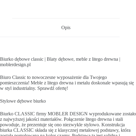
Opis
Biurko dębowe classic | Blaty dębowe, meble z litego drewna |
moblerdesign.pl
Biuro Classic to nowoczesne wyposażenie dla Twojego
pomieszczenia! Meble z litego drewna i metalu doskonale wpasują się
w styl industrialny. Sprawdź ofertę!
Stylowe dębowe biurko
Biurko CLASSIC firmy MOBLER DESIGN wyprodukowane zostało
z najwyższej jakości materiałów. Połączenie litego drewna i stali
powoduje, że prezentuje się ono niezwykle stylowo. Konstrukcja
biurka CLASSIC składa się z klasycznej metalowej podstawy, która
została pomalowana na kolor czarny. Podstawa ta jest solidna i