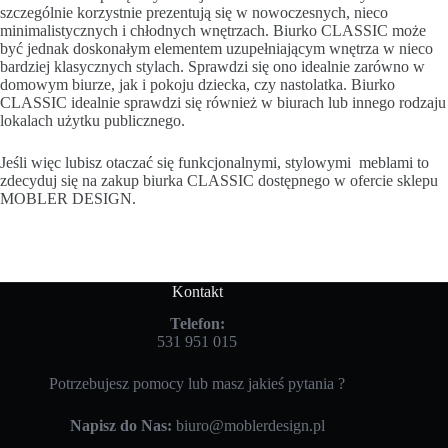
szczególnie korzystnie prezentują się w nowoczesnych, nieco
minimalistycznych i chłodnych wnętrzach. Biurko CLASSIC może
być jednak doskonałym elementem uzupełniającym wnętrza w nieco
bardziej klasycznych stylach. Sprawdzi się ono idealnie zarówno w
domowym biurze, jak i pokoju dziecka, czy nastolatka. Biurko
CLASSIC idealnie sprawdzi się również w biurach lub innego rodzaju
lokalach użytku publicznego.
Jeśli więc lubisz otaczać się funkcjonalnymi, stylowymi meblami to
zdecyduj się na zakup biurka CLASSIC dostępnego w ofercie sklepu
MOBLER DESIGN.
Kontakt
Telefon:
531 951 015
Potrzebujesz pomocy lub masz jakieś pytania ?
Napisz do Nas:
biuro@moblerdesign.pl