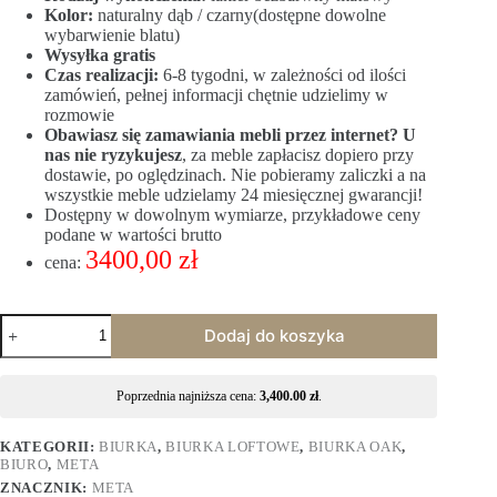
Kolor:
naturalny dąb / czarny(dostępne dowolne
wybarwienie blatu)
Wysyłka gratis
Czas realizacji:
6-8 tygodni, w zależności od ilości
zamówień, pełnej informacji chętnie udzielimy w
rozmowie
Obawiasz się zamawiania mebli przez internet? U
nas nie ryzykujesz
, za meble zapłacisz dopiero przy
dostawie, po oględzinach. Nie pobieramy zaliczki a na
wszystkie meble udzielamy 24 miesięcznej gwarancji!
Dostępny w dowolnym wymiarze, przykładowe ceny
podane w wartości brutto
3400,00 zł
cena:
Dodaj do koszyka
Poprzednia najniższa cena:
3,400.00
zł
.
KATEGORII:
BIURKA
,
BIURKA LOFTOWE
,
BIURKA OAK
,
BIURO
,
META
ZNACZNIK:
META