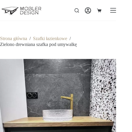
Strona główna
/
Szafki łazienkowe
/
Zielono drewniana szafka pod umywalkę