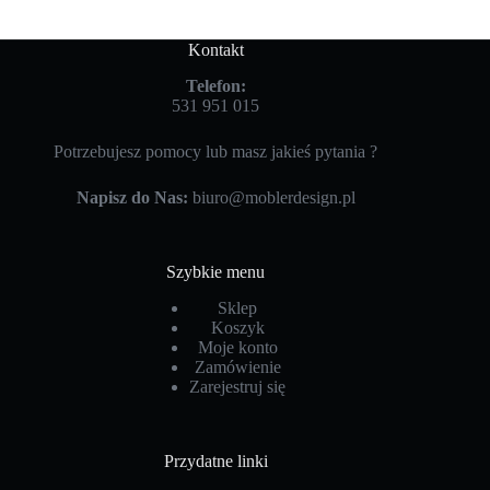
Kontakt
Telefon:
531 951 015
Potrzebujesz pomocy lub masz jakieś pytania ?
Napisz do Nas:
biuro@moblerdesign.pl
Szybkie menu
Sklep
Koszyk
Moje konto
Zamówienie
Zarejestruj się
Przydatne linki