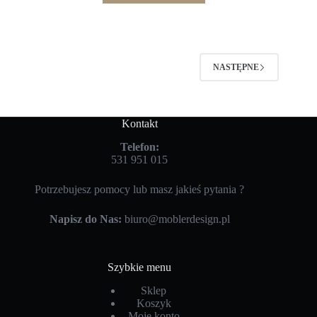
NASTĘPNE
Kontakt
Telefon:
531 951 015
Potrzebujesz pomocy lub masz jakieś pytania ?
Napisz do Nas:
biuro@moblerdesign.pl
Szybkie menu
Sklep
Koszyk
Moje konto