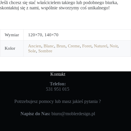
Jeśli chcesz się stać właścicielem takiego lub podobnego biurka,
skontaktuj się z nami, wspólnie stworzymy coś unikalnego!
Wymiar
120×70, 140×70
Ancien
,
Blanc
,
Brun
,
Creme
,
Foret
,
Naturel
,
Noir
,
Kolor
Sole
,
Sombre
Kontakt
Telefon:
531 951 015
Potrzebujesz pomocy lub masz jakieś pytania ?
Napisz do Nas:
biuro@moblerdesign.pl