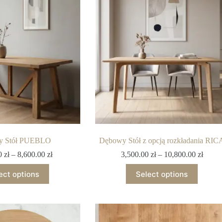
y Stół PUEBLO
Dębowy Stół z opcją rozkładania RIC
00
zł
–
8,600.00
zł
3,500.00
zł
–
10,800.00
zł
ect options
Select options