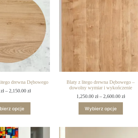
 litego drewna Dębowego
Blaty z litego drewna Dębowego –
dowolny wymiar i wykończenie
0
zł
–
2,150.00
zł
1,250.00
zł
–
2,600.00
zł
ierz opcje
Wybierz opcje