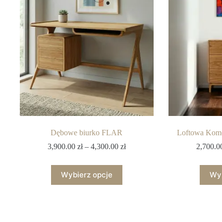
Dębowe biurko FLAR
Loftowa Komo
3,900.00
zł
–
4,300.00
zł
2,700.
Wybierz opcje
Wyb