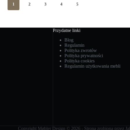
1
2
3
4
5
Przydatne linki
Blog
Regulamin
Polityka zwrotów
Polityka prywatności
Polityka cookies
Regulamin użytkowania mebli
Copyright Møbler Design © 2026 - Strona zrobiona przez
Ja