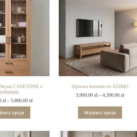
Witryna CASETONE z
Dębowa komoda rtv AZIMO
zufladami
3,900.00
zł
–
4,300.00
zł
00
zł
–
5,800.00
zł
ierz opcje
Wybierz opcje