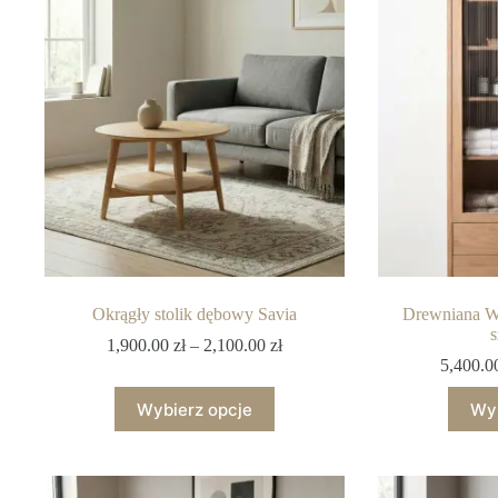
Okrągły stolik dębowy Savia
Drewniana 
s
1,900.00
zł
–
2,100.00
zł
5,400.
Wybierz opcje
Wyb