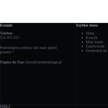
Kontakt
Szybkie menu
Telefon:
Sklep
531 951 015
Koszyk
Moje konto
Zamówienie
Potrzebujesz pomocy lub masz jakieś
Zarejestruj się
pytania ?
Napisz do Nas:
biuro@moblerdesign.pl