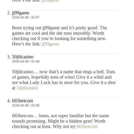
jj99game
2026-04-06 / 01:07
Been trying out jj99game and it’s pretty good. The
games are cool and the site runs smoothly. Worth
checking out if you’re looking for something new.
Here’s the link:
jj99game
50jilicasino
2026-04-06 / 01:08
50jilicasino… now that’s a name that rings a bell. Tons
of games, hopefully tons of wins! Give it a whirl and
see what Lady Luck has in store for you. Give it a shot
at
50jilicasino
665betcom
2026-04-06 / 01:08
665betcom… hmm, not super familiar but the name
sounds promising. Might be a hidden gem! Worth
checking out at least. Why not try
665betcom