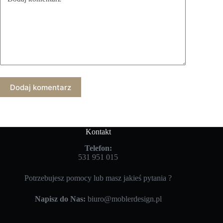
Dodaj komentarz
Kontakt
Telefon:
531 951 015
Potrzebujesz pomocy lub masz jakieś pytania ?
Napisz do Nas:
biuro@moblerdesign.pl