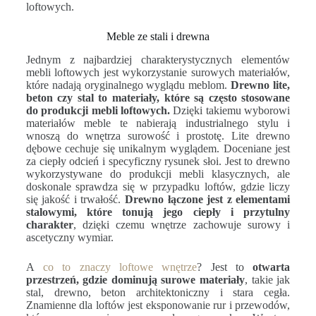
loftowych.
Meble ze stali i drewna
Jednym z najbardziej charakterystycznych elementów
mebli loftowych jest wykorzystanie surowych materiałów,
które nadają oryginalnego wyglądu meblom.
Drewno lite,
beton czy stal to materiały, które są często stosowane
do produkcji mebli loftowych.
Dzięki takiemu wyborowi
materiałów meble te nabierają industrialnego stylu i
wnoszą do wnętrza surowość i prostotę. Lite drewno
dębowe cechuje się unikalnym wyglądem. Doceniane jest
za ciepły odcień i specyficzny rysunek słoi. Jest to drewno
wykorzystywane do produkcji mebli klasycznych, ale
doskonale sprawdza się w przypadku loftów, gdzie liczy
się jakość i trwałość.
Drewno łączone jest z elementami
stalowymi, które tonują jego ciepły i przytulny
charakter
, dzięki czemu wnętrze zachowuje surowy i
ascetyczny wymiar.
A
co to znaczy loftowe wnętrze
? Jest to
otwarta
przestrzeń, gdzie dominują surowe materiały
, takie jak
stal, drewno, beton architektoniczny i stara cegła.
Znamienne dla loftów jest eksponowanie rur i przewodów,