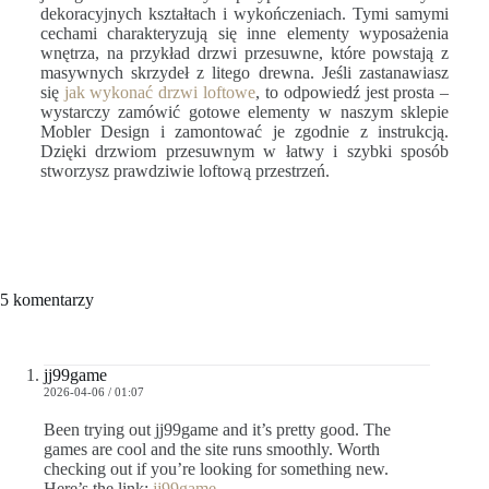
dekoracyjnych kształtach i wykończeniach. Tymi samymi
cechami charakteryzują się inne elementy wyposażenia
wnętrza, na przykład drzwi przesuwne, które powstają z
masywnych skrzydeł z litego drewna. Jeśli zastanawiasz
się
jak wykonać drzwi loftowe
, to odpowiedź jest prosta –
wystarczy zamówić gotowe elementy w naszym sklepie
Mobler Design i zamontować je zgodnie z instrukcją.
Dzięki drzwiom przesuwnym w łatwy i szybki sposób
stworzysz prawdziwie loftową przestrzeń.
5 komentarzy
jj99game
2026-04-06 / 01:07
Been trying out jj99game and it’s pretty good. The
games are cool and the site runs smoothly. Worth
checking out if you’re looking for something new.
Here’s the link:
jj99game