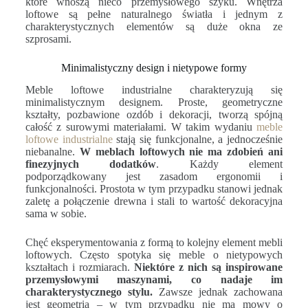
które wnoszą nieco przemysłowego szyku. Wnętrza
loftowe są pełne naturalnego światła i jednym z
charakterystycznych elementów są duże okna ze
szprosami.
Minimalistyczny design i nietypowe formy
Meble loftowe industrialne charakteryzują się
minimalistycznym designem. Proste, geometryczne
kształty, pozbawione ozdób i dekoracji, tworzą spójną
całość z surowymi materiałami. W takim wydaniu
meble
loftowe industrialne
stają się funkcjonalne, a jednocześnie
niebanalne.
W meblach loftowych nie ma zdobień ani
finezyjnych dodatków
. Każdy element
podporządkowany jest zasadom ergonomii i
funkcjonalności. Prostota w tym przypadku stanowi jednak
zaletę a połączenie drewna i stali to wartość dekoracyjna
sama w sobie.
Chęć eksperymentowania z formą to kolejny element mebli
loftowych. Często spotyka się meble o nietypowych
kształtach i rozmiarach.
Niektóre z nich są inspirowane
przemysłowymi maszynami, co nadaje im
charakterystycznego stylu.
Zawsze jednak zachowana
jest geometria – w tym przypadku nie ma mowy o