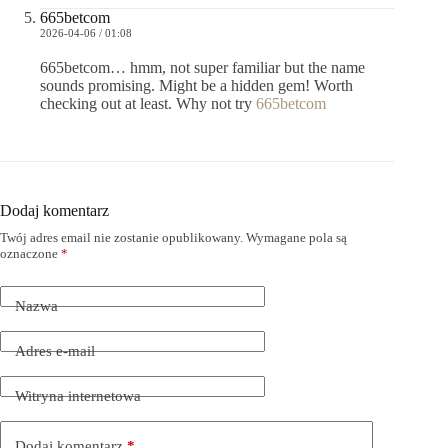
665betcom
2026-04-06 / 01:08
665betcom… hmm, not super familiar but the name
sounds promising. Might be a hidden gem! Worth
checking out at least. Why not try
665betcom
Dodaj komentarz
Twój adres email nie zostanie opublikowany.
Wymagane pola są
oznaczone
*
Nazwa
Adres e-mail
Witryna internetowa
Dodaj komentarz
*