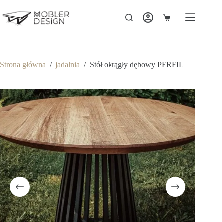
Strona główna
/
jadalnia
/
Stół okrągły dębowy PERFIL