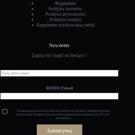
Regulamin
Polityka zwrotów
Polityka prywatności
Polityka cookies
Regulamin użytkowania mebli
Newsletter
Zapisz się i bądź na bieżąco !
E
m
a
i
RODO Email
l
*
R
Wyrażam zgodę na otrzymywanie newslettera oraz informacji handlowych drogą
O
elektroniczną. Szczegóły dotyczące przetwarzania danych znajdują się w
Polityce
prywatności
.
D
O
*
Subskrybuj