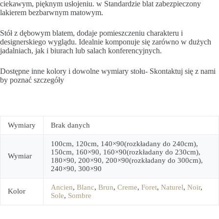
ciekawym, pięknym usłojeniu. w Standardzie blat zabezpieczony
lakierem bezbarwnym matowym.
Stół z dębowym blatem, dodaje pomieszczeniu charakteru i
designerskiego wyglądu. Idealnie komponuje się zarówno w dużych
jadalniach, jak i biurach lub salach konferencyjnych.
Dostępne inne kolory i dowolne wymiary stołu- Skontaktuj się z nami
by poznać szczegóły
Wymiary
Brak danych
100cm, 120cm, 140×90(rozkładany do 240cm),
150cm, 160×90, 160×90(rozkładany do 230cm),
Wymiar
180×90, 200×90, 200×90(rozkładany do 300cm),
240×90, 300×90
Ancien
,
Blanc
,
Brun
,
Creme
,
Foret
,
Naturel
,
Noir
,
Kolor
Sole
,
Sombre