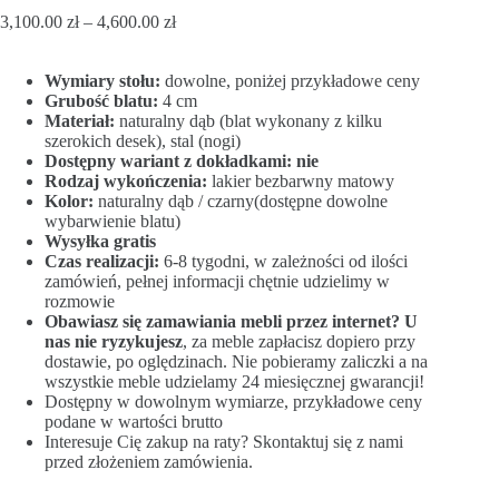
3,100.00
zł
–
4,600.00
zł
Wymiary stołu:
dowolne, poniżej przykładowe ceny
Grubość blatu:
4 cm
Materiał:
naturalny dąb (blat wykonany z kilku
szerokich desek), stal (nogi)
Dostępny wariant z dokładkami: nie
Rodzaj wykończenia:
lakier bezbarwny matowy
Kolor:
naturalny dąb / czarny(dostępne dowolne
wybarwienie blatu)
Wysyłka gratis
Czas realizacji:
6-8 tygodni, w zależności od ilości
zamówień, pełnej informacji chętnie udzielimy w
rozmowie
Obawiasz się zamawiania mebli przez internet? U
nas nie ryzykujesz
, za meble zapłacisz dopiero przy
dostawie, po oględzinach. Nie pobieramy zaliczki a na
wszystkie meble udzielamy 24 miesięcznej gwarancji!
Dostępny w dowolnym wymiarze, przykładowe ceny
podane w wartości brutto
Interesuje Cię zakup na raty? Skontaktuj się z nami
przed złożeniem zamówienia.