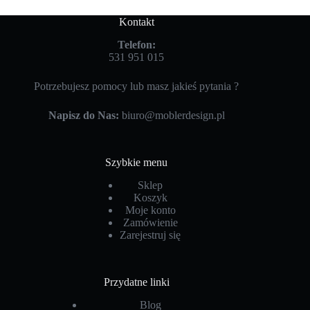
Kontakt
Telefon:
531 951 015
Potrzebujesz pomocy lub masz jakieś pytania ?
Napisz do Nas:
biuro@moblerdesign.pl
Szybkie menu
Sklep
Koszyk
Moje konto
Zamówienie
Zarejestruj się
Przydatne linki
Blog