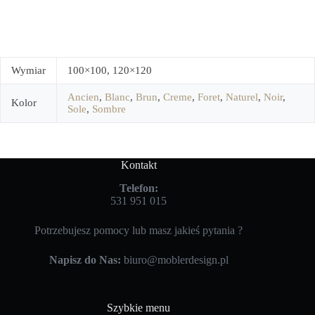
Wymiar
100×100, 120×120
Ancien
,
Blanc
,
Brun
,
Creme
,
Foret
,
Naturel
,
Noir
,
Kolor
Sole
,
Sombre
Kontakt
Telefon:
531 951 015
Potrzebujesz pomocy lub masz jakieś pytania ?
Napisz do Nas:
biuro@moblerdesign.pl
Szybkie menu