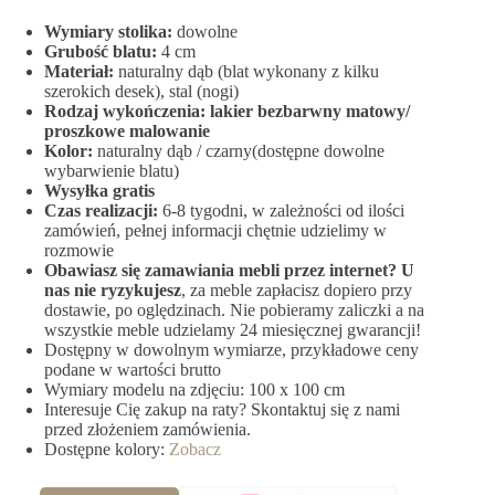
Wymiary stolika:
dowolne
Grubość blatu:
4 cm
Materiał:
naturalny dąb (blat wykonany z kilku
szerokich desek), stal (nogi)
Rodzaj wykończenia: lakier bezbarwny matowy/
proszkowe malowanie
Kolor:
naturalny dąb / czarny(dostępne dowolne
wybarwienie blatu)
Wysyłka gratis
Czas realizacji:
6-8 tygodni, w zależności od ilości
zamówień, pełnej informacji chętnie udzielimy w
rozmowie
Obawiasz się zamawiania mebli przez internet? U
nas nie ryzykujesz
, za meble zapłacisz dopiero przy
dostawie, po oględzinach. Nie pobieramy zaliczki a na
wszystkie meble udzielamy 24 miesięcznej gwarancji!
Dostępny w dowolnym wymiarze, przykładowe ceny
podane w wartości brutto
Wymiary modelu na zdjęciu: 100 x 100 cm
Interesuje Cię zakup na raty? Skontaktuj się z nami
przed złożeniem zamówienia.
Dostępne kolory:
Zobacz