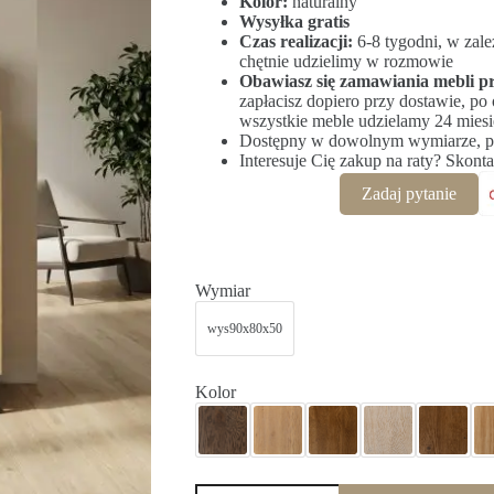
Kolor:
naturalny
Wysyłka gratis
Czas realizacji:
6-8 tygodni, w zale
chętnie udzielimy w rozmowie
Obawiasz się zamawiania mebli pr
zapłacisz dopiero przy dostawie, po
wszystkie meble udzielamy 24 miesi
Dostępny w dowolnym wymiarze, pr
Interesuje Cię zakup na raty? Skont
Zadaj pytanie
Wymiar
wys90x80x50
Kolor