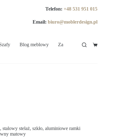
Telefon:
+48 531 951 015
Email:
biuro@moblerdesign.pl
Szafy
Blog meblowy
Zakup na Raty
, stalowy stelaż, szkło, aluminiowe ramki
arwny matowy